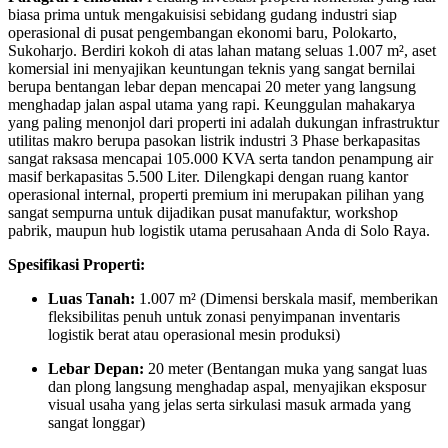
biasa prima untuk mengakuisisi sebidang gudang industri siap
operasional di pusat pengembangan ekonomi baru, Polokarto,
Sukoharjo. Berdiri kokoh di atas lahan matang seluas 1.007 m², aset
komersial ini menyajikan keuntungan teknis yang sangat bernilai
berupa bentangan lebar depan mencapai 20 meter yang langsung
menghadap jalan aspal utama yang rapi. Keunggulan mahakarya
yang paling menonjol dari properti ini adalah dukungan infrastruktur
utilitas makro berupa pasokan listrik industri 3 Phase berkapasitas
sangat raksasa mencapai 105.000 KVA serta tandon penampung air
masif berkapasitas 5.500 Liter. Dilengkapi dengan ruang kantor
operasional internal, properti premium ini merupakan pilihan yang
sangat sempurna untuk dijadikan pusat manufaktur, workshop
pabrik, maupun hub logistik utama perusahaan Anda di Solo Raya.
Spesifikasi Properti:
Luas Tanah:
1.007 m² (Dimensi berskala masif, memberikan
fleksibilitas penuh untuk zonasi penyimpanan inventaris
logistik berat atau operasional mesin produksi)
Lebar Depan:
20 meter (Bentangan muka yang sangat luas
dan plong langsung menghadap aspal, menyajikan eksposur
visual usaha yang jelas serta sirkulasi masuk armada yang
sangat longgar)