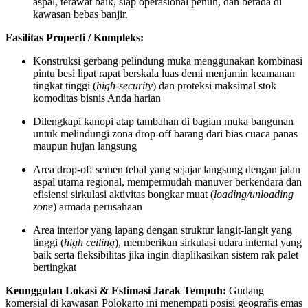
aspal, terawat baik, siap operasional penuh, dan berada di
kawasan bebas banjir.
Fasilitas Properti / Kompleks:
Konstruksi gerbang pelindung muka menggunakan kombinasi
pintu besi lipat rapat berskala luas demi menjamin keamanan
tingkat tinggi (
high-security
) dan proteksi maksimal stok
komoditas bisnis Anda harian
Dilengkapi kanopi atap tambahan di bagian muka bangunan
untuk melindungi zona drop-off barang dari bias cuaca panas
maupun hujan langsung
Area drop-off semen tebal yang sejajar langsung dengan jalan
aspal utama regional, mempermudah manuver berkendara dan
efisiensi sirkulasi aktivitas bongkar muat (
loading/unloading
zone
) armada perusahaan
Area interior yang lapang dengan struktur langit-langit yang
tinggi (
high ceiling
), memberikan sirkulasi udara internal yang
baik serta fleksibilitas jika ingin diaplikasikan sistem rak palet
bertingkat
Keunggulan Lokasi & Estimasi Jarak Tempuh:
Gudang
komersial di kawasan Polokarto ini menempati posisi geografis emas