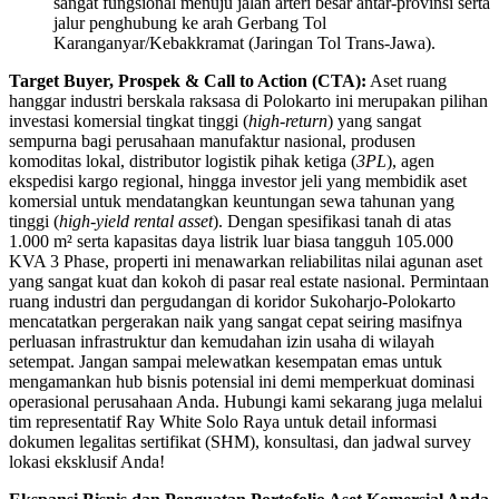
sangat fungsional menuju jalan arteri besar antar-provinsi serta
jalur penghubung ke arah Gerbang Tol
Karanganyar/Kebakkramat (Jaringan Tol Trans-Jawa).
Target Buyer, Prospek & Call to Action (CTA):
Aset ruang
hanggar industri berskala raksasa di Polokarto ini merupakan pilihan
investasi komersial tingkat tinggi (
high-return
) yang sangat
sempurna bagi perusahaan manufaktur nasional, produsen
komoditas lokal, distributor logistik pihak ketiga (
3PL
), agen
ekspedisi kargo regional, hingga investor jeli yang membidik aset
komersial untuk mendatangkan keuntungan sewa tahunan yang
tinggi (
high-yield rental asset
). Dengan spesifikasi tanah di atas
1.000 m² serta kapasitas daya listrik luar biasa tangguh 105.000
KVA 3 Phase, properti ini menawarkan reliabilitas nilai agunan aset
yang sangat kuat dan kokoh di pasar real estate nasional. Permintaan
ruang industri dan pergudangan di koridor Sukoharjo-Polokarto
mencatatkan pergerakan naik yang sangat cepat seiring masifnya
perluasan infrastruktur dan kemudahan izin usaha di wilayah
setempat. Jangan sampai melewatkan kesempatan emas untuk
mengamankan hub bisnis potensial ini demi memperkuat dominasi
operasional perusahaan Anda. Hubungi kami sekarang juga melalui
tim representatif Ray White Solo Raya untuk detail informasi
dokumen legalitas sertifikat (SHM), konsultasi, dan jadwal survey
lokasi eksklusif Anda!