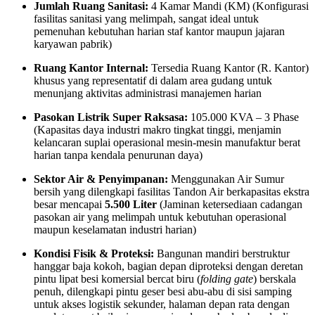
Jumlah Ruang Sanitasi:
4 Kamar Mandi (KM) (Konfigurasi
fasilitas sanitasi yang melimpah, sangat ideal untuk
pemenuhan kebutuhan harian staf kantor maupun jajaran
karyawan pabrik)
Ruang Kantor Internal:
Tersedia Ruang Kantor (R. Kantor)
khusus yang representatif di dalam area gudang untuk
menunjang aktivitas administrasi manajemen harian
Pasokan Listrik Super Raksasa:
105.000 KVA – 3 Phase
(Kapasitas daya industri makro tingkat tinggi, menjamin
kelancaran suplai operasional mesin-mesin manufaktur berat
harian tanpa kendala penurunan daya)
Sektor Air & Penyimpanan:
Menggunakan Air Sumur
bersih yang dilengkapi fasilitas Tandon Air berkapasitas ekstra
besar mencapai
5.500 Liter
(Jaminan ketersediaan cadangan
pasokan air yang melimpah untuk kebutuhan operasional
maupun keselamatan industri harian)
Kondisi Fisik & Proteksi:
Bangunan mandiri berstruktur
hanggar baja kokoh, bagian depan diproteksi dengan deretan
pintu lipat besi komersial bercat biru (
folding gate
) berskala
penuh, dilengkapi pintu geser besi abu-abu di sisi samping
untuk akses logistik sekunder, halaman depan rata dengan