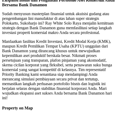
Ekspansi Bisnis dan Penguatan Portofolio Aset Komersial Anda
Bersama Bank Danamon
Sudah menyusun masterplan finansial untuk akuisisi gudang atau
pengembangan lini manufaktur di atas lahan super strategis
Polokarto, Sukoharjo ini? Ray White Solo Raya menjalin kemitraan
strategis dengan Bank Danamon guna memfasilitasi setiap langkah
investasi properti komersial makro Anda secara profesional.
Manfaatkan fasilitas Kredit Investasi, Kredit Modal Kerja (KMK),
maupun Kredit Pemilikan Tempat Usaha (KPTU) unggulan dari
Bank Danamon yang dirancang khusus untuk mewujudkan
kepemilikan aset produktif berskala besar. Nikmati proses
persetujuan yang transparan, plafon pinjaman yang akomodatif,
skema cicilan korporat yang fleksibel, serta penawaran suku bunga
komersial yang sangat kompetitif di kelasnya. Tim representatif
Priority Banking kami senantiasa siap mendampingi Anda
merancang simulasi pembiayaan secara privat dan tertutup,
memastikan langkah perluasan portofolio bisnis dan logistik ini
berjalan selaras dengan stabilitas finansial korporasi Anda. Mari
wujudkan ekspansi aset sukses Anda bersama Bank Danamon hari
ini!
Property on Map