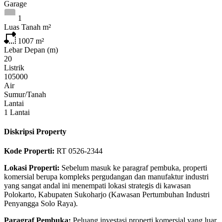
Garage
1
Luas Tanah m²
1007
m²
Lebar Depan (m)
20
Listrik
105000
Air
Sumur/Tanah
Lantai
1 Lantai
Diskripsi Property
Kode Properti:
RT 0526-2344
Lokasi Properti:
Sebelum masuk ke paragraf pembuka, properti
komersial berupa kompleks pergudangan dan manufaktur industri
yang sangat andal ini menempati lokasi strategis di kawasan
Polokarto, Kabupaten Sukoharjo (Kawasan Pertumbuhan Industri
Penyangga Solo Raya).
Paragraf Pembuka:
Peluang investasi properti komersial yang luar