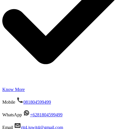
Know More
Mobile
081804599499
WhatsApp
+6281804599499
Email
rit4.juwit4@gmail.com