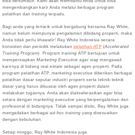
bisa bertumbuh. Kami akan membantu Anda untuk bisa
mengembangkan karir Anda melalui berbagai program
pelatihan dan
training
terpadu.
Bagi anda yang tertarik untuk bergabung bersama Ray White,
namun belum mempunyai pengalaman dibidang properti, maka
Anda tidak perlu khawatir! Ray White Indonesia secara
konsisten dan periodik melakukan
pelatihan ATP
(
Accelerated
Training Program
). Program
training
ATP bertujuan untuk
mempersiapkan
Marketing Executive
agar siap mengawali
karirnya di bidang real estate sebagai agen properti. Pada
program pelatihan ATP,
marketing executive
diberikan berbagai
pelatihan dasar seputar industri properti serta teknik-teknik
dasar yang harus dikuasai oleh agen properti dalam
melakukan tugasnya. Anda akan diakselerasikan agar bisa
setara dengan
marketing executive
yang berpengalaman dan
profesional di bidangnya. Tidak sampai disitu, Ray White juga
mengadakan berbagai
ad-hoc
training
yang disesuaikan
dengan kebutuhan.
Setiap minggu, Ray White Indonesia juga