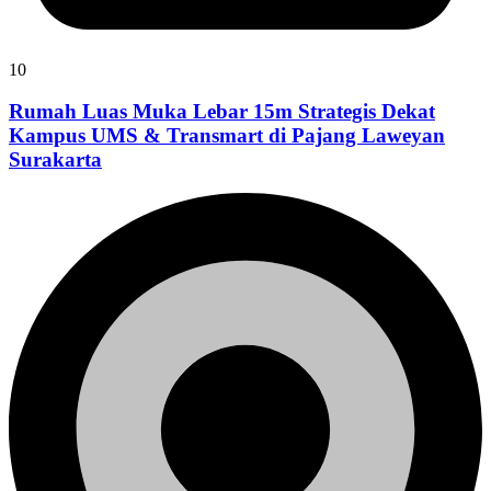
10
Rumah Luas Muka Lebar 15m Strategis Dekat
Kampus UMS & Transmart di Pajang Laweyan
Surakarta