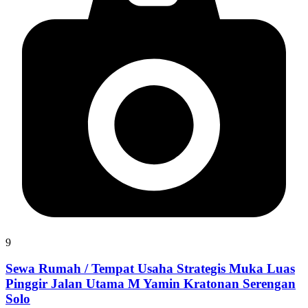
9
Sewa Rumah / Tempat Usaha Strategis Muka Luas
Pinggir Jalan Utama M Yamin Kratonan Serengan
Solo