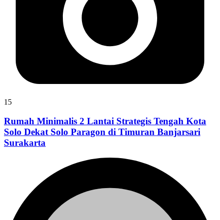
15
Rumah Minimalis 2 Lantai Strategis Tengah Kota
Solo Dekat Solo Paragon di Timuran Banjarsari
Surakarta