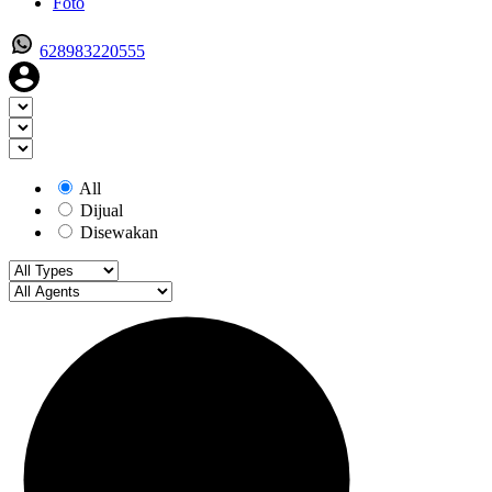
Foto
628983220555
All
Dijual
Disewakan