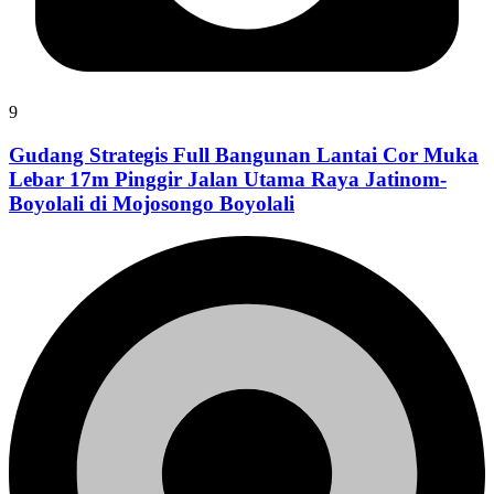
9
Gudang Strategis Full Bangunan Lantai Cor Muka
Lebar 17m Pinggir Jalan Utama Raya Jatinom-
Boyolali di Mojosongo Boyolali