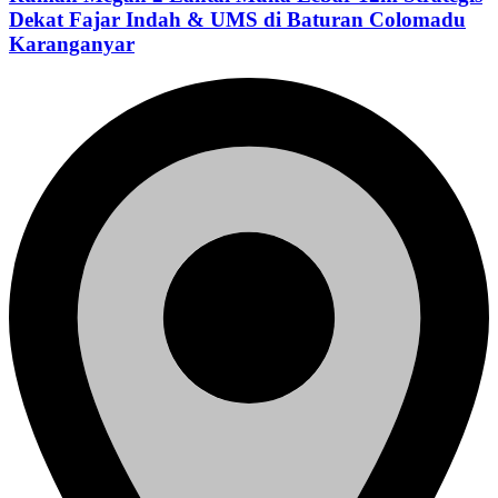
Dekat Fajar Indah & UMS di Baturan Colomadu
Karanganyar