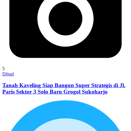
5
Dijual
Tanah Kaveling Siap Bangun Super Strategis di Jl.
Paris Sektor 3 Solo Baru Grogol Sukoharjo