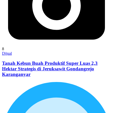
8
Dijual
Tanah Kebun Buah Produktif Super Luas 2,3
Hektar Strategis di Jeruksawit Gondangrejo
Karanganyar