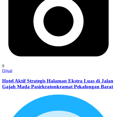
9
Dijual
Hotel Aktif Strategis Halaman Ekstra Luas di Jalan
Gajah Mada Pasirkratonkramat Pekalongan Barat