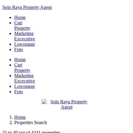
Solo Raya Property Agent
Home
Cari
Property
Marketing
Excecutive
Lowongan
Foto
Home
Cari
Property
Marketing
Excecutive
Lowongan
Foto
Home
Properties Search
21
to
40
out of
4241
properties