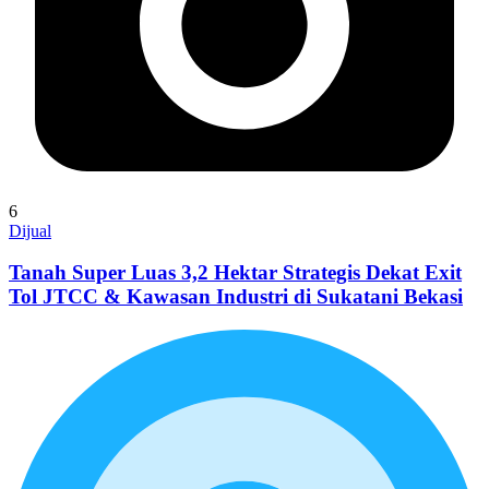
6
Dijual
Tanah Super Luas 3,2 Hektar Strategis Dekat Exit
Tol JTCC & Kawasan Industri di Sukatani Bekasi