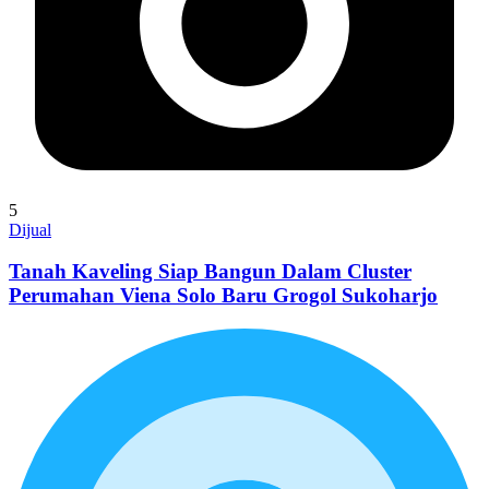
5
Dijual
Tanah Kaveling Siap Bangun Dalam Cluster
Perumahan Viena Solo Baru Grogol Sukoharjo