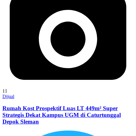
11
Dijual
Rumah Kost Prospektif Luas LT 449m² Super
Strategis Dekat Kampus UGM di Caturtunggal
Depok Sleman