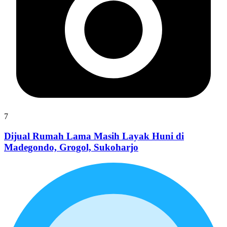
7
Dijual Rumah Lama Masih Layak Huni di
Madegondo, Grogol, Sukoharjo