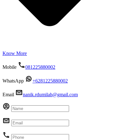
Know More
Mobile
081225880002
WhatsApp
+6281225880002
Email
nanik.rdumilah@gmail.com