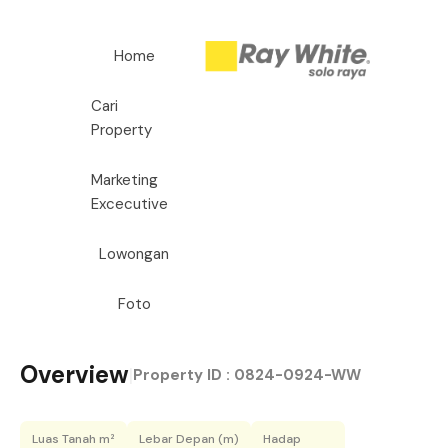
Home
Cari
Property
Marketing
Excecutive
Lowongan
Foto
Overview
|
Property ID :
0824-0924-WW
Luas Tanah m²
Lebar Depan (m)
Hadap