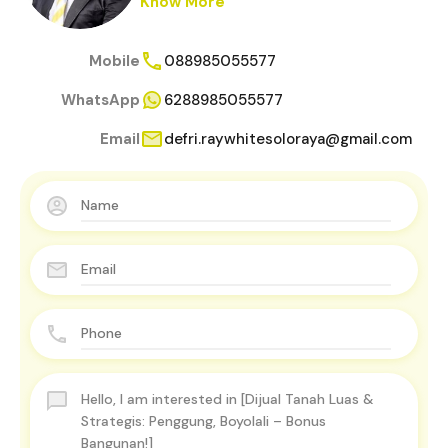
Know More
Mobile
088985055577
WhatsApp
6288985055577
Email
defri.raywhitesoloraya@gmail.com