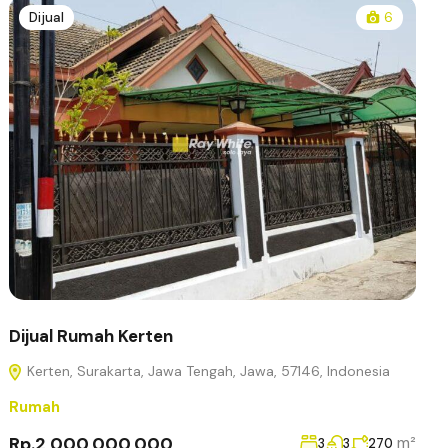
Dijual
6
Dijual Rumah Kerten
Kerten, Surakarta, Jawa Tengah, Jawa, 57146, Indonesia
Rumah
Rp.2,000,000,000
m²
3
3
270