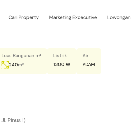
Cari Property
Marketing Excecutive
Lowongan
Luas Bangunan m²
Listrik
Air
m²
1300 W
PDAM
240
l. Pinus I)