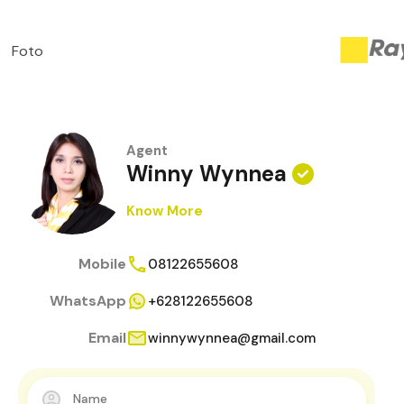
Foto
Agent
Winny Wynnea
Know More
Mobile
08122655608
WhatsApp
+628122655608
Email
winnywynnea@gmail.com