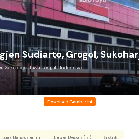
igjen Sudiarto, Grogol, Sukohar
ten Sukoharjo, Jawa Tengah, Indonesia
Download Gambar Ini
Luas Bangunan m²
Lebar Depan (m)
Listrik