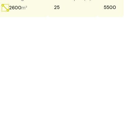
m²
25
5500
2600