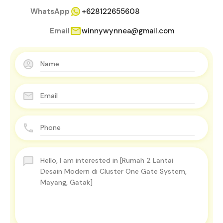
WhatsApp
+628122655608
Email
winnywynnea@gmail.com