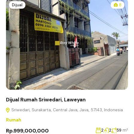
Dijual
8
Dijual Rumah Sriwedari, Laweyan
Sriwedari, Surakarta, Central Java, Java, 57143, Indonesia
Rumah
Rp.999,000,000
m²
2
2
59