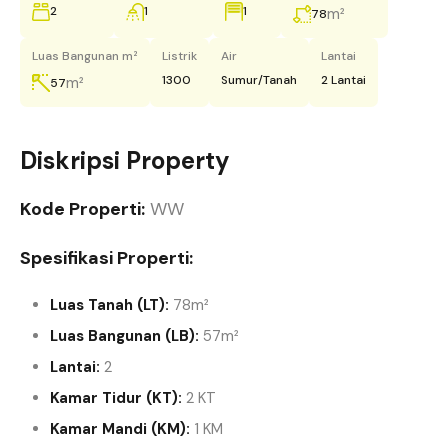
2
1
1
m²
78
Luas Bangunan m²
Listrik
Air
Lantai
1300
Sumur/Tanah
2 Lantai
m²
57
Diskripsi Property
Kode Properti:
WW
Spesifikasi Properti:
Luas Tanah (LT):
78m²
Luas Bangunan (LB):
57m²
Lantai:
2
Kamar Tidur (KT):
2 KT
Kamar Mandi (KM):
1 KM