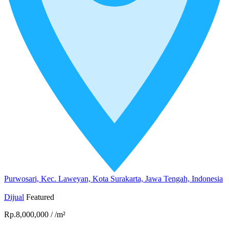
Purwosari, Kec. Laweyan, Kota Surakarta, Jawa Tengah, Indonesia
Dijual
Featured
Rp.8,000,000
/
/m²