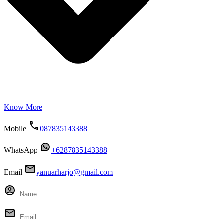
Know More
Mobile
087835143388
WhatsApp
+6287835143388
Email
yanuarharjo@gmail.com